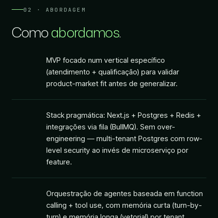
02 · ABORDAGEM
Como
abordamos
.
MVP focado num vertical específico
(atendimento + qualificação) para validar
product-market fit antes de generalizar.
Stack pragmática: Next.js + Postgres + Redis +
integrações via fila (BullMQ). Sem over-
engineering — multi-tenant Postgres com row-
level security ao invés de microserviço por
feature.
Orquestração de agentes baseada em function
calling + tool use, com memória curta (turn-by-
turn) e memória longa (vetorial) por tenant.