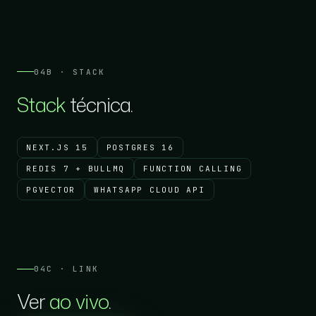
04B · STACK
Stack
técnica.
NEXT.JS 15
POSTGRES 16
REDIS 7 + BULLMQ
FUNCTION CALLING
PGVECTOR
WHATSAPP CLOUD API
04C · LINK
Ver
ao vivo
.