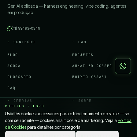
Gen AI aplicada — harness engineering, vibe coding, agentes
em produção
(11) 99493-0349
CONTEÚDO
LAB
BLOG
PROJETOS
AGORA
AUMAF 3D (CASE)
GLOSSÁRIO
BOTYIO (SAAS)
FAQ
OFERTAS
SOBRE
COOKIES · LGPD
Usamos cookies necessários para o funcionamento do site e — só
MENTORIA
QUEM É O KAYO
com seu aceite — cookies analíticos e de marketing. Veja a
Política
CONSULTORIA
LINKEDIN
de Cookies
para detalhes por categoria.
CURSOS
CONTATO
RECUSAR NÃO ESSENCIAIS
PERSONALIZAR