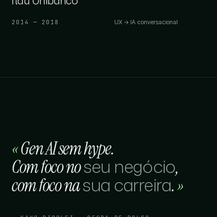
Itaú Unibanco
2014 — 2018
UX → IA conversacional
«
Gen AI sem hype.
seu negócio
Com foco no
,
sua carreira
com foco na
.
»