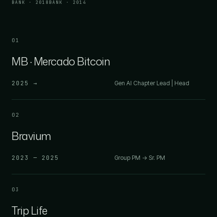
BANK · 2018
BANK · 2014
01
MB · Mercado Bitcoin
2025 →
Gen AI Chapter Lead | Head
02
Bravium
2023 — 2025
Group PM → Sr. PM
03
Trip Life