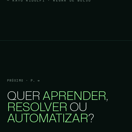
— KAYO RIDOLFI · REGRA DE BOLSO
PRÓXIMO · P. ∞
QUER
APRENDER
,
RESOLVER
OU
AUTOMATIZAR
?