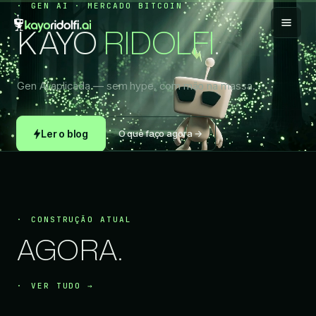
GEN AI · MERCADO BITCOIN
KAYO
RIDOLFI
.
Gen AI aplicada — sem hype, com mão na massa.
Ler o blog
O que faço agora →
ROLAR PARA ENTRAR
CONSTRUÇÃO ATUAL
AGORA.
VER TUDO →