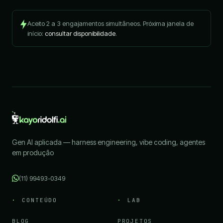
Aceito 2 a 3 engajamentos simultâneos. Próxima janela de
início:
consultar disponibilidade
.
Gen AI aplicada — harness engineering, vibe coding, agentes
em produção
(11) 99493-0349
CONTEÚDO
LAB
BLOG
PROJETOS