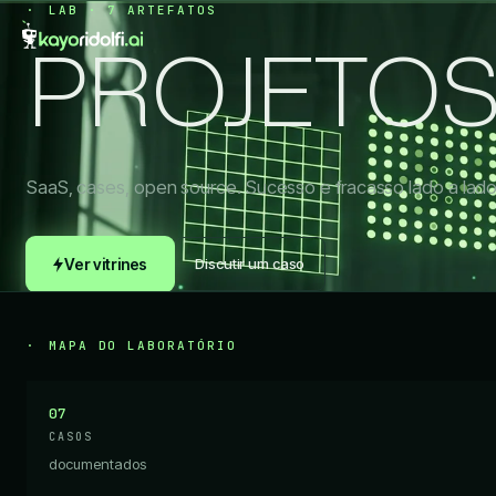
LAB · 7 ARTEFATOS
PROJETO
SaaS, cases, open source. Sucesso e fracasso lado a lado
Ver vitrines
Discutir um caso
MAPA DO LABORATÓRIO
07
CASOS
documentados