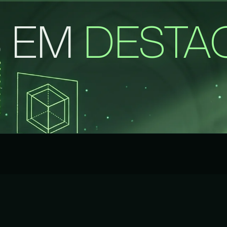
S EM
DESTA
.
VER VITRINES