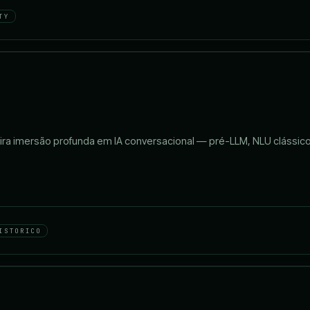
TY
imeira imersão profunda em IA conversacional — pré-LLM, NLU clássi
ISTORICO