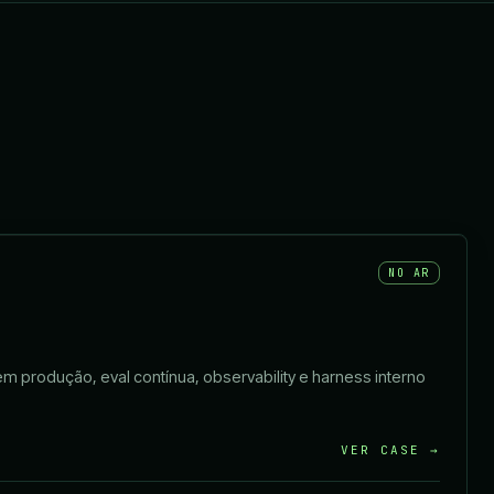
NO AR
 produção, eval contínua, observability e harness interno
VER CASE →