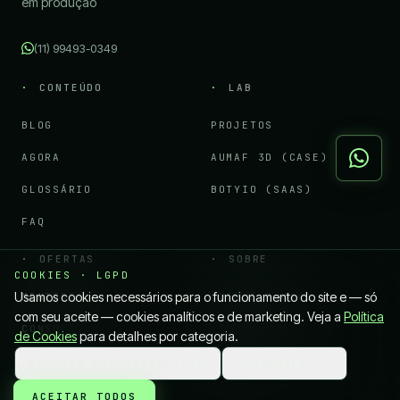
em produção
(11) 99493-0349
CONTEÚDO
LAB
BLOG
PROJETOS
AGORA
AUMAF 3D (CASE)
GLOSSÁRIO
BOTYIO (SAAS)
FAQ
OFERTAS
SOBRE
COOKIES · LGPD
Usamos cookies necessários para o funcionamento do site e — só
MENTORIA
QUEM É O KAYO
com seu aceite — cookies analíticos e de marketing. Veja a
Política
CONSULTORIA
LINKEDIN
de Cookies
para detalhes por categoria.
CURSOS
CONTATO
RECUSAR NÃO ESSENCIAIS
PERSONALIZAR
ACEITAR TODOS