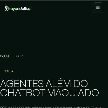
NOTAS
NOTA
NOTA
AGENTES ALÉM DO
CHATBOT MAQUIADO
90% dos "agentes" são chatbot com prompt elaborado. O que