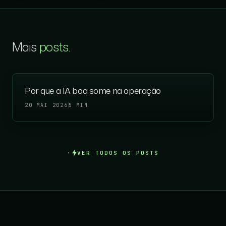
Mais
posts
.
Por que a IA boa some na operação
20 MAI 2026
5 MIN
VER TODOS OS POSTS
Rodapé